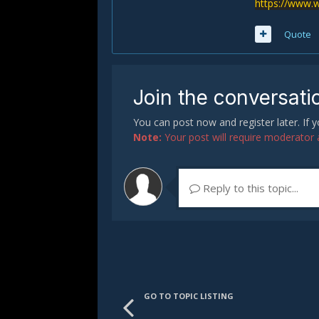
https://www.w
Quote
Join the conversati
You can post now and register later. If
Note:
Your post will require moderator ap
Reply to this topic...
GO TO TOPIC LISTING