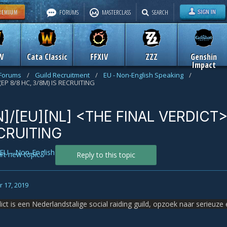
FORUMS
MASTERCLASS
SEARCH
W
Cata Classic
FFXIV
ZZZ
Genshin
Impact
 Forums
/
Guild Recruitment
/
EU - Non-English Speaking
/
EP 8/8 HC, 3/8M) IS RECRUITING
]/[EU][NL] <THE FINAL VERDICT>
ECRUITING
EU - Non-English Speaking
art new topic
Reply to this topic
 17, 2019
ict is een Nederlandstalige social raiding guild, opzoek naar serieuze e