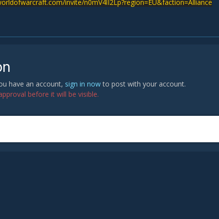
orldofwarcraft.com/invite/n0mV4lI2Lp?region=EU&faction=Alliance
on
 you have an account,
sign in now
to post with your account.
proval before it will be visible.