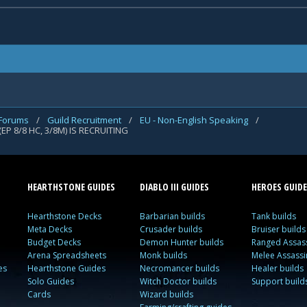
 Forums
/
Guild Recruitment
/
EU - Non-English Speaking
/
EP 8/8 HC, 3/8M) IS RECRUITING
HEARTHSTONE GUIDES
DIABLO III GUIDES
HEROES GUIDE
Hearthstone Decks
Barbarian builds
Tank builds
Meta Decks
Crusader builds
Bruiser builds
Budget Decks
Demon Hunter builds
Ranged Assass
Arena Spreadsheets
Monk builds
Melee Assassi
es
Hearthstone Guides
Necromancer builds
Healer builds
Solo Guides
Witch Doctor builds
Support build
Cards
Wizard builds