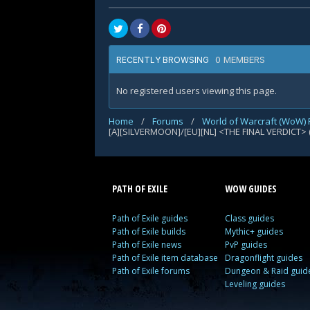
0 MEMBERS
RECENTLY BROWSING
No registered users viewing this page.
Home
/
Forums
/
World of Warcraft (WoW)
[A][SILVERMOON]/[EU][NL] <THE FINAL VERDICT> (
PATH OF EXILE
WOW GUIDES
Path of Exile guides
Class guides
Path of Exile builds
Mythic+ guides
Path of Exile news
PvP guides
Path of Exile item database
Dragonflight guides
Path of Exile forums
Dungeon & Raid guid
Leveling guides