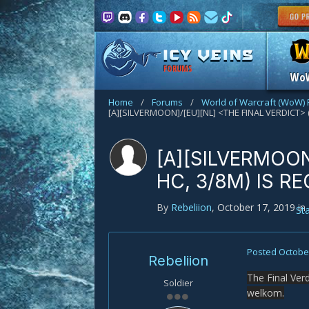
FORUMS
Wo
Home
/
Forums
/
World of Warcraft (WoW)
[A][SILVERMOON]/[EU][NL] <THE FINAL VERDICT> (
[A][SILVERMOON
HC, 3/8M) IS R
By
Rebeliion
,
October 17, 2019
in
St
Posted
October
Rebeliion
The Final Verd
Soldier
welkom.