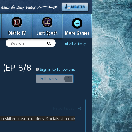
Diablo IV
Last Epoch
More Games
All Activity
 (EP 8/8
Sign in to follow this
Followers
0
Report post
n skilled casual raiders. Socials zijn ook