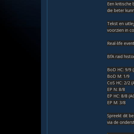
Een kritische
die beter kun
Tekst en uitl
voorzien in c
Real-life even
BfA raid histor
BoD HC: 9/9 
BoD M: 1/9
CoS HC: 2/2 
EP N: 8/8
EP HC: 8/8 (
EP M: 3/8
Spreekt dit be
via de onders