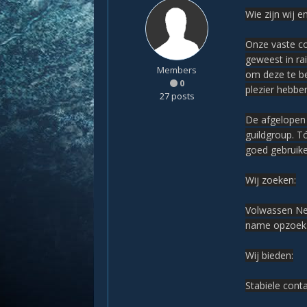
Wie zijn wij e
Onze vaste co
geweest in ra
Members
om deze te be
0
plezier hebben
27 posts
De afgelopen 
guildgroup. T
goed gebruike
Wij zoeken:
Volwassen Ned
name opzoek 
Wij bieden:
Stabiele cont