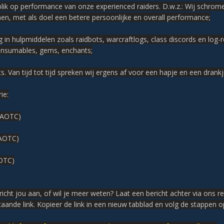
 blik op performance van onze experienced raiders. D.w.z.: Wij schro
nen, met als doel een betere persoonlijke en overall performance;
eg in hulpmiddelen zoals raidbots, warcraftlogs, class discords en lo
onsumables, gems, enchants;
ts. Van tijd tot tijd spreken wij ergens af voor een hapje en een drankje
ie:
(AOTC)
(AOTC)
AOTC)
richt jou aan, of wil je meer weten? Laat een bericht achter via ons r
taande link. Kopieer de link in een nieuw tabblad en volg de stappen o