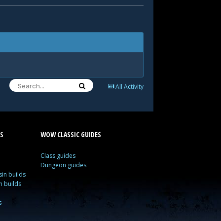
All Activity
S
WOW CLASSIC GUIDES
Class guides
Dungeon guides
in builds
n builds
s