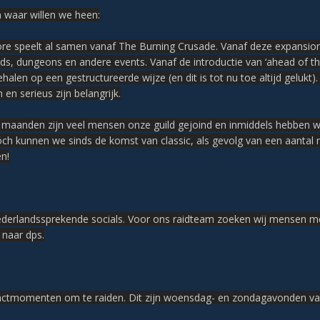
n waar willen we heen:
re speelt al samen vanaf The Burning Crusade. Vanaf deze expansion
ids, dungeons en andere events. Vanaf de introductie van ‘ahead of the
halen op een gestructureerde wijze (en dit is tot nu toe altijd gelukt
 en serieus zijn belangrijk.
maanden zijn veel mensen onze guild gejoind en inmiddels hebben w
óch kunnen we sinds de komst van classic, als gevolg van een aantal
n!
erlandssprekende socials. Voor ons raidteam zoeken wij mensen met
naar dps.
actmomenten om te raiden. Dit zijn woensdag- en zondagavonden va