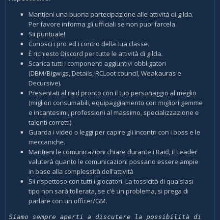
Mantieni una buona partecipazione alle attività di gilda.
Per favore informa gli ufficiali se non puoi farcela.
Sii puntuale!
Conosci i pro ed i contro della tua classe.
È richiesto Discord per tutte le attività di gilda.
Scarica tutti i componenti aggiuntivi obbligatori
(DBM/Bigwigs, Details, RCLoot council, Weakauras e
Decursive).
Presentati al raid pronto con il tuo personaggio al meglio
(migliori consumabili, equipaggiamento con migliori gemme
e incantesimi, professioni al massimo, specializzazione e
talenti corretti).
Guarda i video o leggi per capire gli incontri con i boss e le
meccaniche.
Mantieni le comunicazioni chiare durante i Raid, il Leader
valuterà quanto le comunicazioni possano essere ampie
in base alla complessità dell’attività
Sii rispettoso con tutti i giocatori. La tossicità di qualsiasi
tipo non sarà tollerata, se c'è un problema, si prega di
parlare con un officer/GM.
Siamo sempre aperti a discutere la possibilità di 