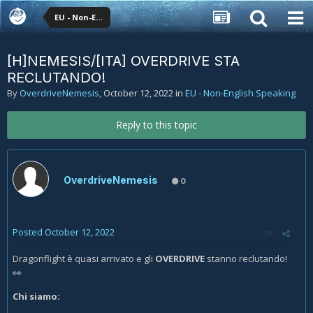
EU - Non-English Speaking
[H]NEMESIS/[ITA] OVERDRIVE STA
RECLUTANDO!
By
OverdriveNemesis
,
October 12, 2022
in
EU - Non-English Speaking
Reply to this topic
OverdriveNemesis
0
Posted
October 12, 2022
Dragonflight è quasi arrivato e gli
OVERDRIVE
stanno reclutando!
👀
Chi siamo: