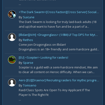
...
<The Dark Swarm>[Cross Faction][Cross Server] Social/Casual/18+ ~ Recreational Alt-o-holics looking to CHILL
By
Suicune
The Dark Swarm is looking for truly laid-back adults (18
and up) that want to have fun and be a part of a...
[Illidan][A/H] <Dragonglass> (1/8M) LF Top DPS For Mythic Raid Prog and All Classes For Mythic+ / Season 2
By
Rethos
Come join Dragonglass on Illidan!
Dragonglass is an 18+ friendly and semi-hardcore guild...
[EU] <Scepter> Looking for raiders!
By
Sparse
Scepter is a guild with a semi-hardcore mindset, We aim
to clear all content on Heroic difficulty. When we can...
Aero [EU][Draenor] Recruiting raiders for mythic progression!
By
Tomseno
Raid/Class Spots Are Open To Any Applicant If The
Player Is The Right Fit
...