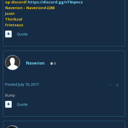
op discord!
https://discord.gg/vTNqmcz
Naverion – Naverion#2280
Josin
Thirikzal
Frietsaus
Quote
Naverion
0
Posted
July 10, 2017
Bump
Quote