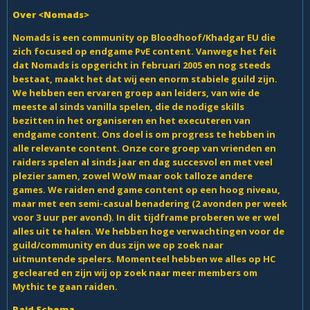
Over <Nomads>
Nomads is een community op Bloodhoof/Khadgar EU die
zich focused op endgame PvE content. Vanwege het feit
dat Nomads is opgericht in februari 2005 en nog steeds
bestaat, maakt het dat wij een enorm stabiele guild zijn.
We hebben een ervaren groep aan leiders, van wie de
meeste al sinds vanilla spelen, die de nodige skills
bezitten in het organiseren en het executeren van
endgame content. Ons doel is om progress te hebben in
alle relevante content. Onze core groep van vrienden en
raiders spelen al sinds jaar en dag succesvol en met veel
plezier samen, zowel WoW maar ook talloze andere
games. We raiden end game content op een hoog niveau,
maar met een semi-casual benadering (2 avonden per week
voor 3 uur per avond). In dit tijdframe proberen we er wel
alles uit te halen. We hebben hoge verwachtingen voor de
guild/community en dus zijn we op zoek naar
uitmuntende spelers. Momenteel hebben we alles op HC
gecleared en zijn wij op zoek naar meer members om
Mythic te gaan raiden.
Raid Schema