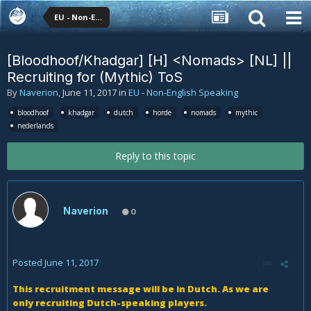
EU - Non-English Speaking
[Bloodhoof/Khadgar] [H] <Nomads> [NL] ||
Recruiting for (Mythic) ToS
By
Naverion
,
June 11, 2017
in
EU - Non-English Speaking
bloodhoof
khadgar
dutch
horde
nomads
mythic
nederlands
Reply to this topic
Naverion
0
Posted
June 11, 2017
This recruitment message will be in Dutch. As we are
only recruiting Dutch-speaking players.