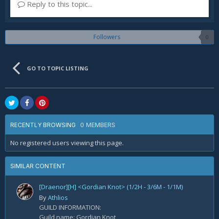
Reply to this topic...
Followers
0
GO TO TOPIC LISTING
0 MEMBERS
RECENTLY BROWSING
No registered users viewing this page.
SIMILAR CONTENT
[Draenor][H] <Gordian Knot> (1/2H - 3/6M - 1/1M)
By
Athlios
GUILD INFORMATION:
Guild name: Gordian Knot